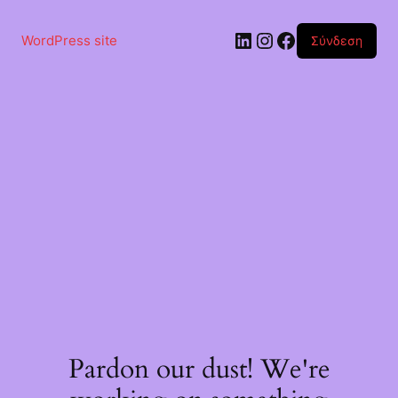
Μετάβαση
στο
Linkedin
Instagram
Facebook
περιεχόμενο
WordPress site
Σύνδεση
Pardon our dust! We're