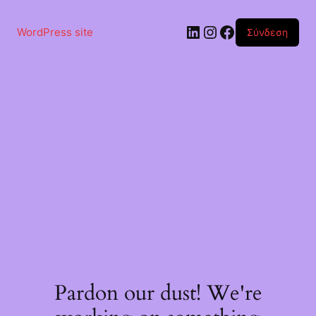
Μετάβαση
στο
Linkedin
Instagram
Facebook
περιεχόμενο
WordPress site
Σύνδεση
Pardon our dust! We're