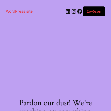
Μετάβαση
στο
Linkedin
Instagram
Facebook
περιεχόμενο
WordPress site
Σύνδεση
Pardon our dust! We're