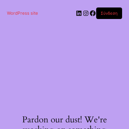
Μετάβαση
στο
Linkedin
Instagram
Facebook
περιεχόμενο
WordPress site
Σύνδεση
Pardon our dust! We're