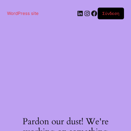
Μετάβαση
στο
Linkedin
Instagram
Facebook
περιεχόμενο
WordPress site
Σύνδεση
Pardon our dust! We're