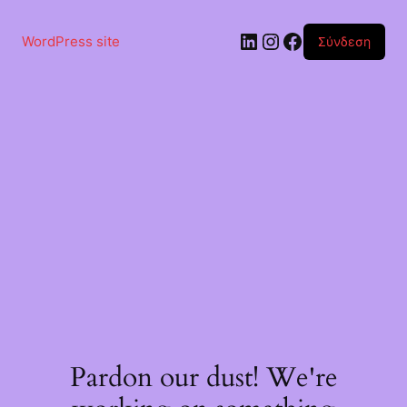
Μετάβαση
στο
Linkedin
Instagram
Facebook
περιεχόμενο
WordPress site
Σύνδεση
Pardon our dust! We're