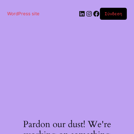
Μετάβαση
στο
Linkedin
Instagram
Facebook
περιεχόμενο
WordPress site
Σύνδεση
Pardon our dust! We're