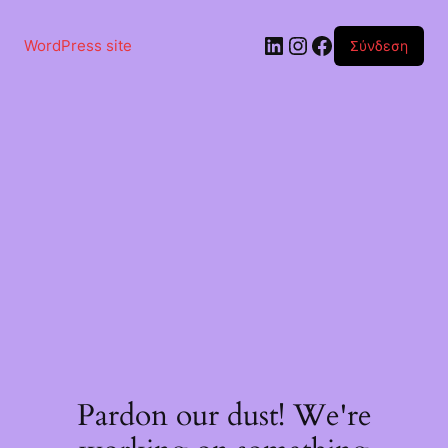
Μετάβαση
στο
Linkedin
Instagram
Facebook
περιεχόμενο
WordPress site
Σύνδεση
Pardon our dust! We're