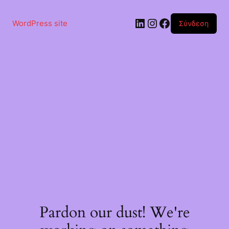
Μετάβαση
στο
Linkedin
Instagram
Facebook
περιεχόμενο
WordPress site
Σύνδεση
Pardon our dust! We're