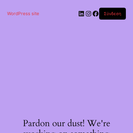
Μετάβαση
στο
Linkedin
Instagram
Facebook
περιεχόμενο
WordPress site
Σύνδεση
Pardon our dust! We're