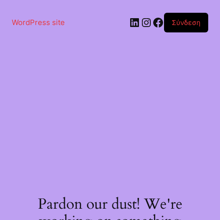
Μετάβαση
στο
Linkedin
Instagram
Facebook
περιεχόμενο
WordPress site
Σύνδεση
Pardon our dust! We're