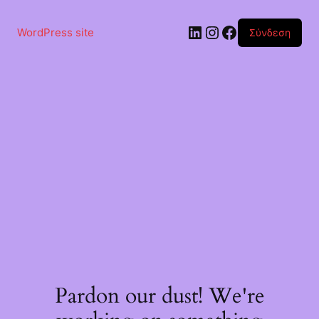
Μετάβαση
στο
Linkedin
Instagram
Facebook
περιεχόμενο
WordPress site
Σύνδεση
Pardon our dust! We're