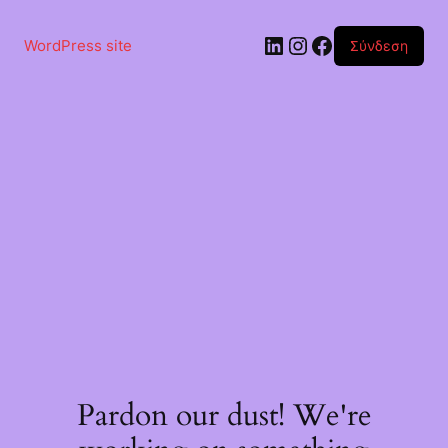
Μετάβαση
στο
Linkedin
Instagram
Facebook
περιεχόμενο
WordPress site
Σύνδεση
Pardon our dust! We're