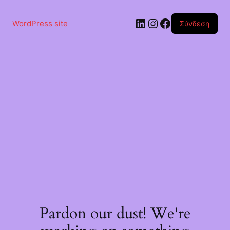
Μετάβαση
στο
Linkedin
Instagram
Facebook
περιεχόμενο
WordPress site
Σύνδεση
Pardon our dust! We're