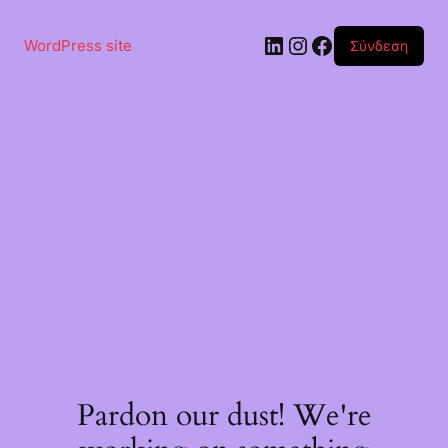
Μετάβαση
στο
Linkedin
Instagram
Facebook
περιεχόμενο
WordPress site
Σύνδεση
Pardon our dust! We're