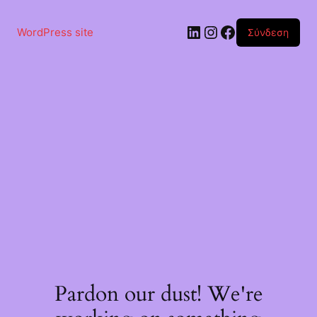
Μετάβαση
στο
Linkedin
Instagram
Facebook
περιεχόμενο
WordPress site
Σύνδεση
Pardon our dust! We're