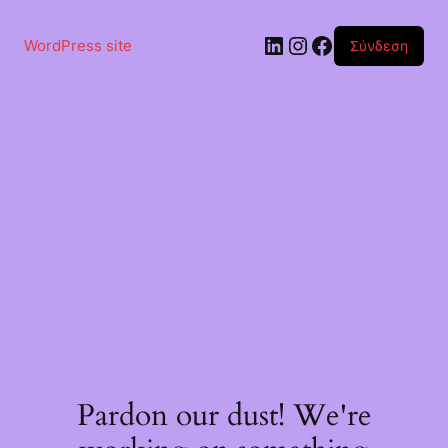
Μετάβαση
στο
Linkedin
Instagram
Facebook
περιεχόμενο
WordPress site
Σύνδεση
Pardon our dust! We're