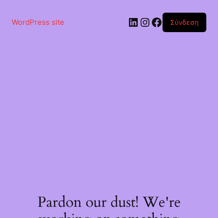
Μετάβαση
στο
Linkedin
Instagram
Facebook
περιεχόμενο
WordPress site
Σύνδεση
Pardon our dust! We're