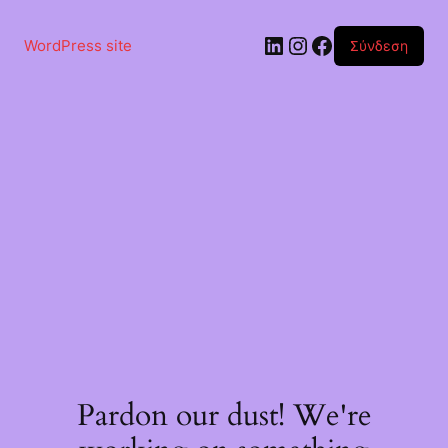
Μετάβαση
στο
Linkedin
Instagram
Facebook
περιεχόμενο
WordPress site
Σύνδεση
Pardon our dust! We're