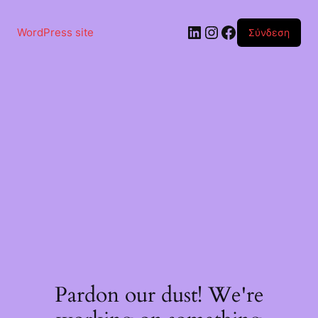
Μετάβαση
στο
Linkedin
Instagram
Facebook
περιεχόμενο
WordPress site
Σύνδεση
Pardon our dust! We're