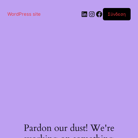
Μετάβαση
στο
Linkedin
Instagram
Facebook
περιεχόμενο
WordPress site
Σύνδεση
Pardon our dust! We're