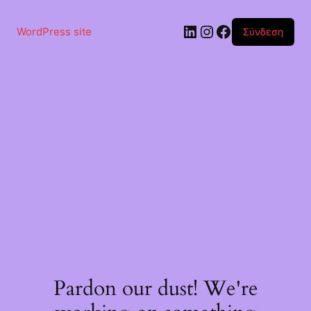
Μετάβαση
στο
Linkedin
Instagram
Facebook
περιεχόμενο
WordPress site
Σύνδεση
Pardon our dust! We're