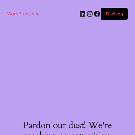
Μετάβαση
στο
Linkedin
Instagram
Facebook
περιεχόμενο
WordPress site
Σύνδεση
Pardon our dust! We're