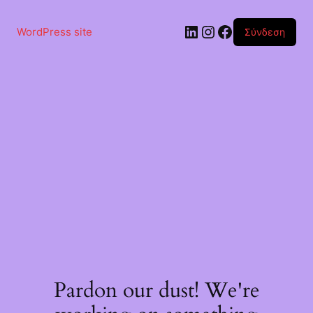
Μετάβαση
στο
Linkedin
Instagram
Facebook
περιεχόμενο
WordPress site
Σύνδεση
Pardon our dust! We're