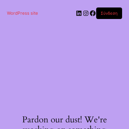
Μετάβαση
στο
Linkedin
Instagram
Facebook
περιεχόμενο
WordPress site
Σύνδεση
Pardon our dust! We're