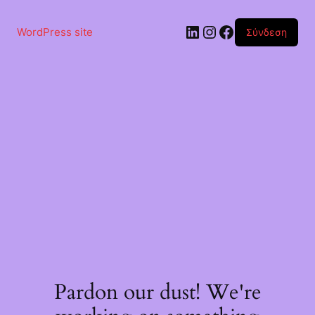
Μετάβαση
στο
Linkedin
Instagram
Facebook
περιεχόμενο
WordPress site
Σύνδεση
Pardon our dust! We're