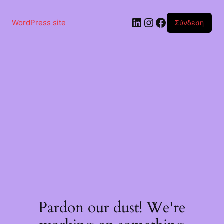
Μετάβαση
στο
Linkedin
Instagram
Facebook
περιεχόμενο
WordPress site
Σύνδεση
Pardon our dust! We're