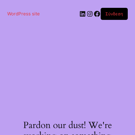
Μετάβαση
στο
Linkedin
Instagram
Facebook
περιεχόμενο
WordPress site
Σύνδεση
Pardon our dust! We're