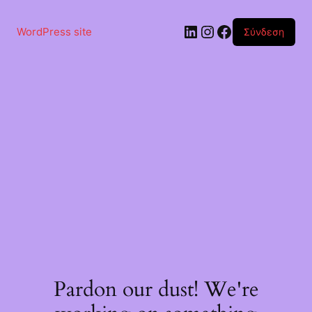
Μετάβαση
στο
Linkedin
Instagram
Facebook
περιεχόμενο
WordPress site
Σύνδεση
Pardon our dust! We're