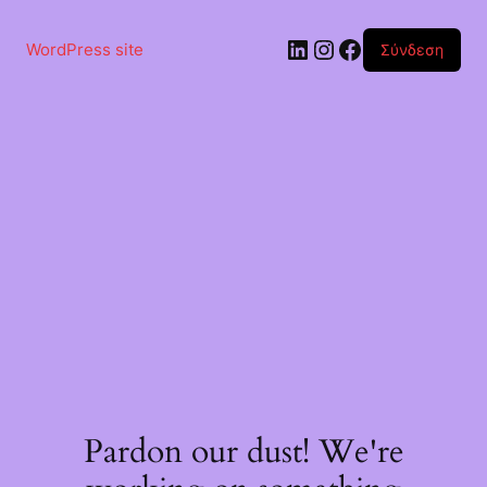
Μετάβαση
στο
Linkedin
Instagram
Facebook
περιεχόμενο
WordPress site
Σύνδεση
Pardon our dust! We're