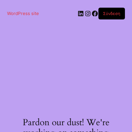
Μετάβαση
στο
Linkedin
Instagram
Facebook
περιεχόμενο
WordPress site
Σύνδεση
Pardon our dust! We're