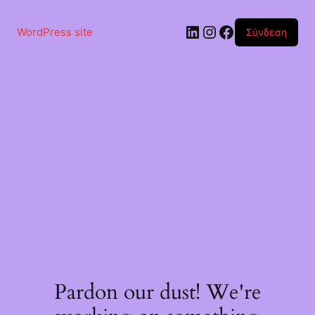
Μετάβαση
στο
Linkedin
Instagram
Facebook
περιεχόμενο
WordPress site
Σύνδεση
Pardon our dust! We're