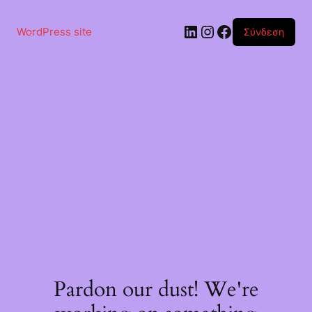
Μετάβαση
στο
Linkedin
Instagram
Facebook
περιεχόμενο
WordPress site
Σύνδεση
Pardon our dust! We're