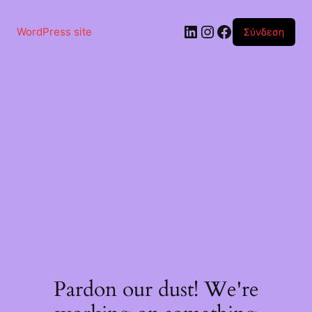
Μετάβαση
στο
Linkedin
Instagram
Facebook
περιεχόμενο
WordPress site
Σύνδεση
Pardon our dust! We're